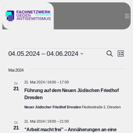
Veranstaltungen
Ver
Verans
04.05.2024
 – 
04.06.2024
Suche
Liste
Datum
Ans
Suche
wählen.
Mai 2024
Nav
und
21. Mai 2024 / 16:00
–
17:00
DI.
21
Ansich
Führung auf dem Neuen Jüdischen Friedhof
Dresden
Naviga
Neuer Jüdischer Friedhof Dresden
Fiedlerstraße 3, Dresden
21. Mai 2024 / 19:00
–
21:00
DI.
21
“Arbeit macht frei” – Annäherungen an eine