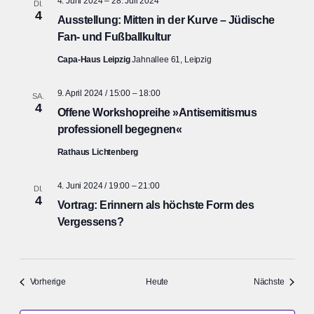
4. Juni 2024
–
28. Juli 2024
DI.
4
Ausstellung: Mitten in der Kurve – Jüdische
Fan- und Fußballkultur
Capa-Haus Leipzig
Jahnallee 61, Leipzig
9. April 2024 / 15:00
–
18:00
SA.
4
Offene Workshopreihe »Antisemitismus
professionell begegnen«
Rathaus Lichtenberg
4. Juni 2024 / 19:00
–
21:00
DI.
4
Vortrag: Erinnern als höchste Form des
Vergessens?
Veranstaltungen
Veranst
Vorherige
Heute
Nächste