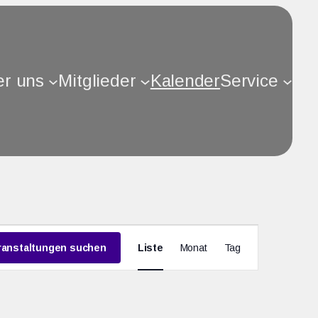
r uns
Mitglieder
Kalender
Service
Veranstalt
ranstaltungen suchen
Liste
Monat
Tag
Ansichten-
Navigation