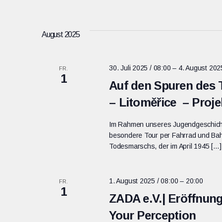
und
nach
Datum
Veranstaltungen
wählen.
Schlüsselwort.
Ansichten,
August 2025
Navigation
30. Juli 2025 / 08:00
–
4. August 202
FR.
1
Auf den Spuren des
– Litoměřice – Proj
Im Rahmen unseres Jugendgeschicht
besondere Tour per Fahrrad und Ba
Todesmarschs, der im April 1945 […]
1. August 2025 / 08:00
–
20:00
FR.
1
ZADA e.V.| Eröffnun
Your Perception