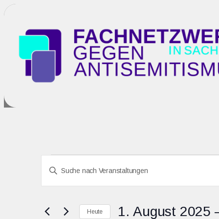
Veranstaltun
Veranstaltungen
Bitte
Schlüsselwort
Suche
eingeben.
Suche
1. August 2025
 
Heute