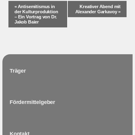
Veranstaltung-
«
Antisemitismus in
Kreativer Abend mit
der Kulturproduktion
Alexander Garkavoy
»
Navigation
– Ein Vortrag von Dr.
Jakob Baier
Träger
Fördermittelgeber
Kontakt