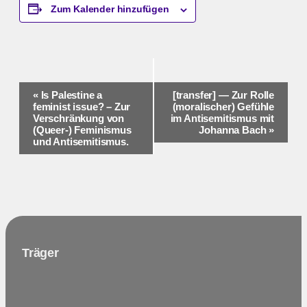
Zum Kalender hinzufügen
Veranstaltung-
«
Is Palestine a
[transfer] — Zur Rolle
feminist issue? – Zur
(moralischer) Gefühle
Navigation
Verschränkung von
im Antisemitismus mit
(Queer-) Feminismus
Johanna Bach
»
und Antisemitismus.
Träger