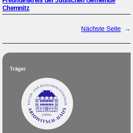
Freundeskreis der Jüdischen Gemeinde
Chemnitz
Nächste Seite
→
Träger