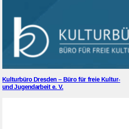
Kulturbüro Dresden – Büro für freie Kultur-
und Jugendarbeit e. V.